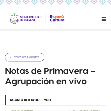
S
a
l
t
a
r
a
l
c
o
« Todos los Eventos
n
t
Notas de Primavera –
e
Agrupación en vivo
n
i
d
o
AGOSTO 18 @ 14:00
-
17:00