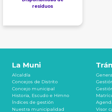
residuos
La Muni
Trá
Alcaldía
Genera
Concejos de Distrito
Gestió
Concejo municipal
Gestió
Historia, Escudo e Himno
Matríc
Índices de gestión
Agenda
Nuestra municipalidad
Visor c