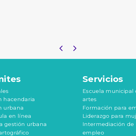
mites
Servicios
les
Escuela municipal
n hacendaria
artes
n urbana
Formación para e
ula en línea
Liderazgo para mu
 gestión urbana
Intermediación de
artográfico
empleo