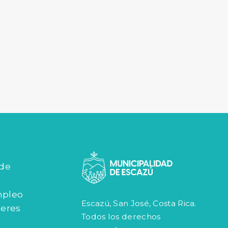
 de
mpleo
Escazú, San José, Costa Rica.
jeres
Todos los derechos