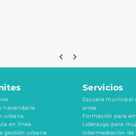
mites
Servicios
les
Escuela municipal
n hacendaria
artes
n urbana
Formación para e
ula en línea
Liderazgo para mu
 gestión urbana
Intermediación de