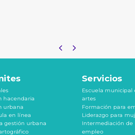
mites
Servicios
les
Escuela municipal
n hacendaria
artes
n urbana
Formación para e
ula en línea
Liderazgo para mu
 gestión urbana
Intermediación de
artográfico
empleo