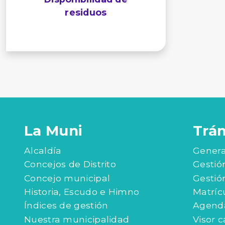
residuos
La Muni
Trá
Alcaldía
Genera
Concejos de Distrito
Gestió
Concejo municipal
Gestió
Historia, Escudo e Himno
Matríc
Índices de gestión
Agenda
Nuestra municipalidad
Visor c