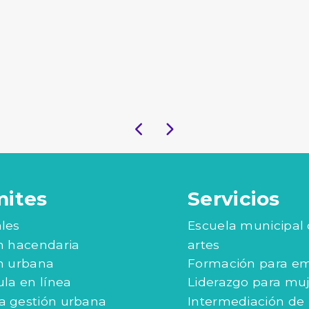
mites
Servicios
les
Escuela municipal
n hacendaria
artes
n urbana
Formación para e
ula en línea
Liderazgo para mu
 gestión urbana
Intermediación de