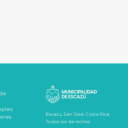
 de
mpleo
Escazú, San José, Costa Rica.
jeres
Todos los derechos