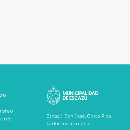
 de
mpleo
Escazú, San José, Costa Rica.
jeres
Todos los derechos