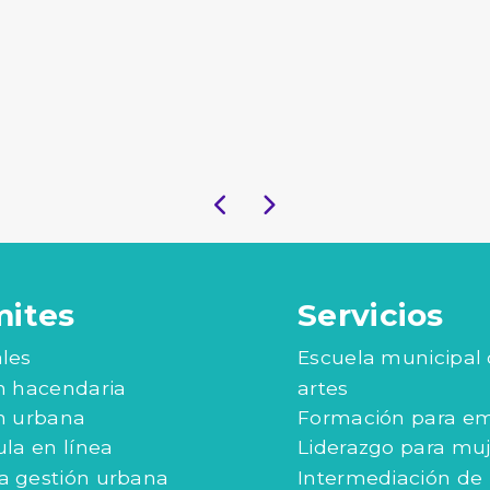
mites
Servicios
les
Escuela municipal
n hacendaria
artes
n urbana
Formación para e
ula en línea
Liderazgo para mu
 gestión urbana
Intermediación de