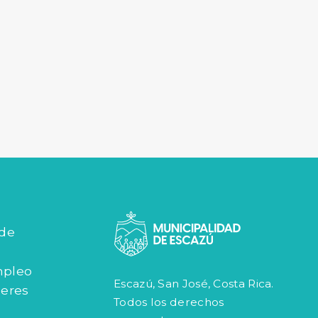
 de
mpleo
Escazú, San José, Costa Rica.
jeres
Todos los derechos