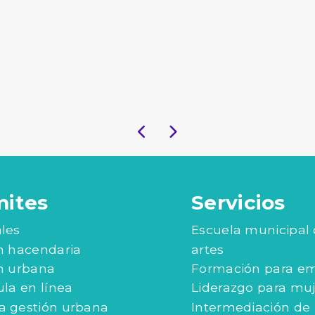
mites
Servicios
les
Escuela municipal
n hacendaria
artes
n urbana
Formación para e
ula en línea
Liderazgo para mu
 gestión urbana
Intermediación de