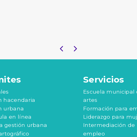
mites
Servicios
les
Escuela municipal
n hacendaria
artes
n urbana
Formación para e
ula en línea
Liderazgo para mu
 gestión urbana
Intermediación de
artográfico
empleo