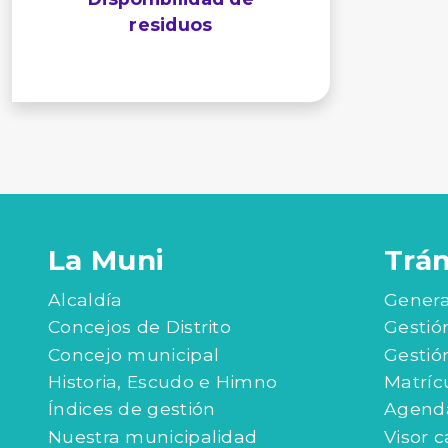
residuos
La Muni
Trá
Alcaldía
Genera
Concejos de Distrito
Gestió
Concejo municipal
Gestió
Historia, Escudo e Himno
Matríc
Índices de gestión
Agenda
Nuestra municipalidad
Visor c