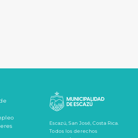
 de
mpleo
Escazú, San José, Costa Rica.
jeres
Todos los derechos