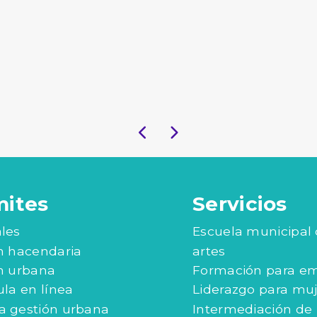
mites
Servicios
les
Escuela municipal
n hacendaria
artes
n urbana
Formación para e
ula en línea
Liderazgo para mu
 gestión urbana
Intermediación de