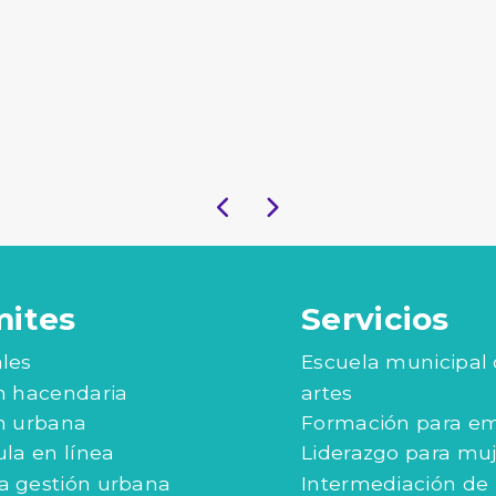
mites
Servicios
les
Escuela municipal
n hacendaria
artes
n urbana
Formación para e
ula en línea
Liderazgo para mu
 gestión urbana
Intermediación de