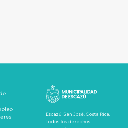
 de
mpleo
Escazú, San José, Costa Rica.
jeres
Todos los derechos