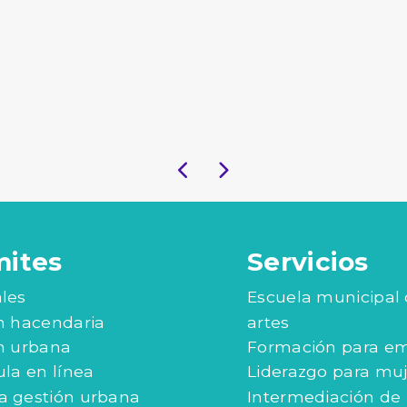
mites
Servicios
les
Escuela municipal
n hacendaria
artes
n urbana
Formación para e
ula en línea
Liderazgo para mu
 gestión urbana
Intermediación de