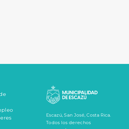
 de
mpleo
Escazú, San José, Costa Rica.
jeres
Todos los derechos