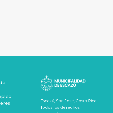
 de
mpleo
Escazú, San José, Costa Rica.
jeres
Todos los derechos