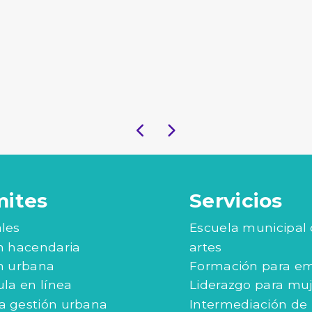
mites
Servicios
les
Escuela municipal
n hacendaria
artes
n urbana
Formación para e
ula en línea
Liderazgo para mu
 gestión urbana
Intermediación de