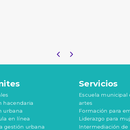
mites
Servicios
les
Escuela municipal
n hacendaria
artes
n urbana
Formación para e
ula en línea
Liderazgo para mu
 gestión urbana
Intermediación de