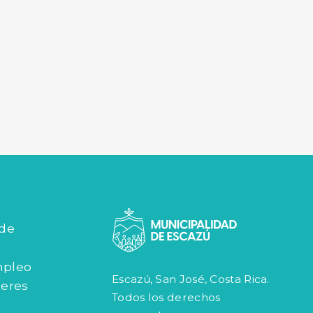
 de
mpleo
Escazú, San José, Costa Rica.
jeres
Todos los derechos