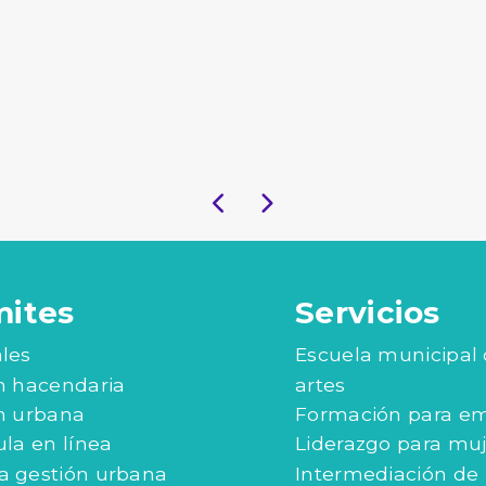
mites
Servicios
les
Escuela municipal
n hacendaria
artes
n urbana
Formación para e
ula en línea
Liderazgo para mu
 gestión urbana
Intermediación de