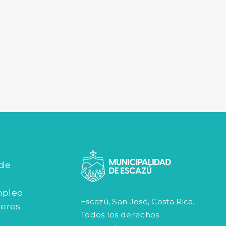
 de
mpleo
Escazú, San José, Costa Rica.
jeres
Todos los derechos