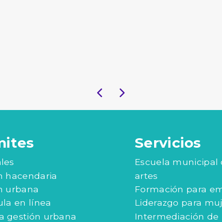
mites
Servicios
les
Escuela municipal
n hacendaria
artes
n urbana
Formación para e
ula en línea
Liderazgo para mu
 gestión urbana
Intermediación de