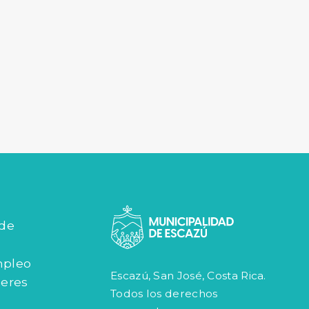
 de
mpleo
Escazú, San José, Costa Rica.
jeres
Todos los derechos