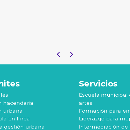
mites
Servicios
les
Escuela municipal
n hacendaria
artes
n urbana
Formación para e
ula en línea
Liderazgo para mu
 gestión urbana
Intermediación de