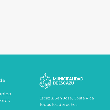
 de
mpleo
Escazú, San José, Costa Rica.
jeres
Todos los derechos