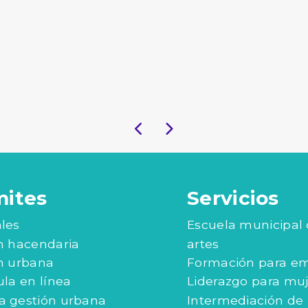
mites
Servicios
les
Escuela municipal
n hacendaria
artes
n urbana
Formación para e
ula en línea
Liderazgo para mu
 gestión urbana
Intermediación de