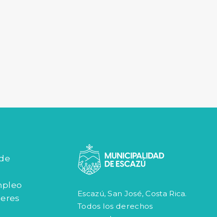
 de
mpleo
Escazú, San José, Costa Rica.
jeres
Todos los derechos