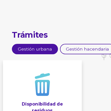
Trámites
Gestión urbana
Gestión hacendaria
onibilidad de
residuos