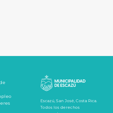
 de
mpleo
Escazú, San José, Costa Rica.
jeres