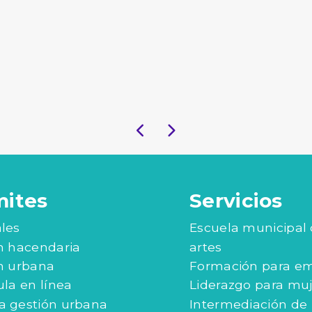
mites
Servicios
les
Escuela municipal
n hacendaria
artes
n urbana
Formación para e
ula en línea
Liderazgo para mu