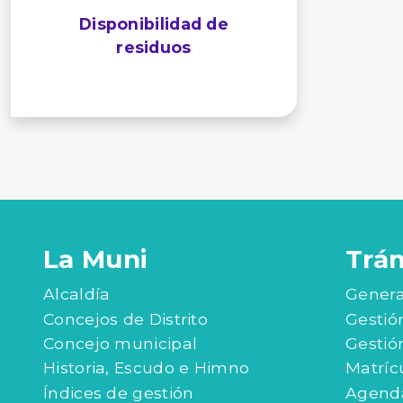
Disponibilidad de
residuos
La Muni
Trá
Alcaldía
Genera
Concejos de Distrito
Gestió
Concejo municipal
Gestió
Historia, Escudo e Himno
Matríc