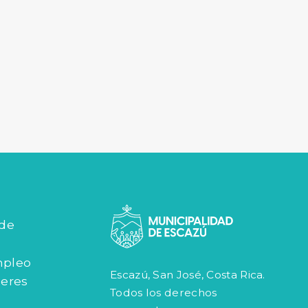
 de
mpleo
Escazú, San José, Costa Rica.
jeres
Todos los derechos