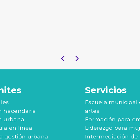
mites
Servicios
les
Escuela municipal
n hacendaria
artes
n urbana
Formación para e
ula en línea
Liderazgo para mu
 gestión urbana
Intermediación de