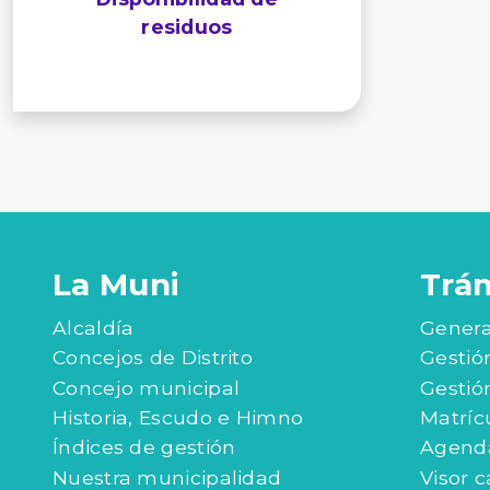
residuos
La Muni
Trá
Alcaldía
Genera
Concejos de Distrito
Gestió
Concejo municipal
Gestió
Historia, Escudo e Himno
Matríc
Índices de gestión
Agenda
Nuestra municipalidad
Visor c