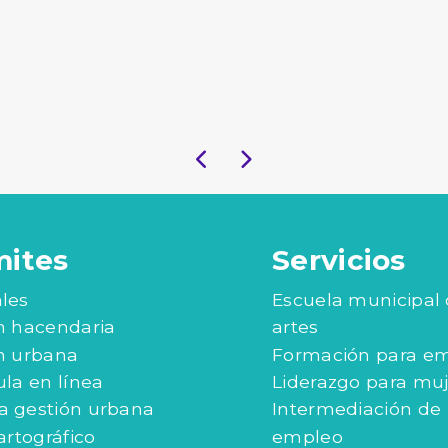
mites
Servicios
les
Escuela municipal
n hacendaria
artes
n urbana
Formación para e
ula en línea
Liderazgo para mu
 gestión urbana
Intermediación de
artográfico
empleo