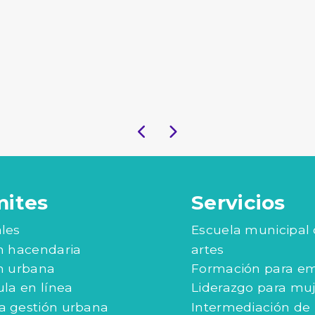
mites
Servicios
les
Escuela municipal
n hacendaria
artes
n urbana
Formación para e
ula en línea
Liderazgo para mu
 gestión urbana
Intermediación de