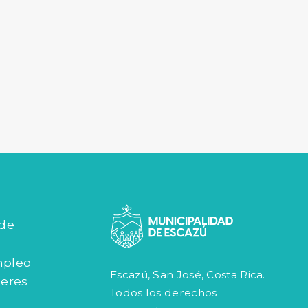
 de
mpleo
Escazú, San José, Costa Rica.
jeres
Todos los derechos