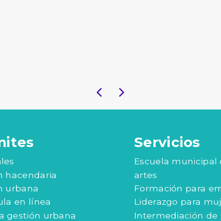
mites
Servicios
les
Escuela municipal
n hacendaria
artes
n urbana
Formación para e
ula en línea
Liderazgo para mu
 gestión urbana
Intermediación de