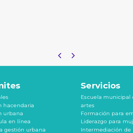
mites
Servicios
les
Escuela municipal
n hacendaria
artes
n urbana
Formación para e
ula en línea
Liderazgo para mu
 gestión urbana
Intermediación de