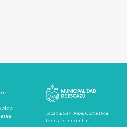
 de
mpleo
Escazú, San José, Costa Rica.
jeres
Todos los derechos