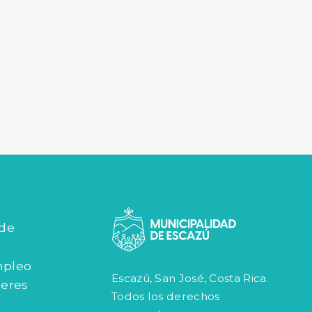
 de
mpleo
Escazú, San José, Costa Rica.
jeres
Todos los derechos