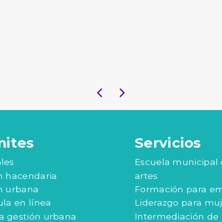
mites
Servicios
les
Escuela municipal
n hacendaria
artes
n urbana
Formación para e
ula en línea
Liderazgo para mu
 gestión urbana
Intermediación de