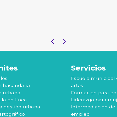
mites
Servicios
les
Escuela municipal
n hacendaria
artes
n urbana
Formación para e
ula en línea
Liderazgo para mu
 gestión urbana
Intermediación de
artográfico
empleo