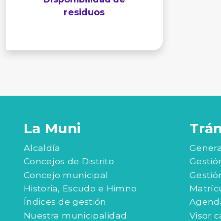
residuos
La Muni
Trá
Alcaldía
Genera
Concejos de Distrito
Gestió
Concejo municipal
Gestió
Historia, Escudo e Himno
Matríc
Índices de gestión
Agenda
Nuestra municipalidad
Visor c