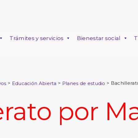
Trámites y servicios
Bienestar social
T
o
>
>
>
Bachillera
vos
Educación Abierta
Planes de estudio
erato por M