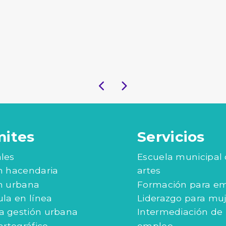
mites
Servicios
les
Escuela municipal
n hacendaria
artes
n urbana
Formación para e
ula en línea
Liderazgo para mu
 gestión urbana
Intermediación de
artográfico
empleo