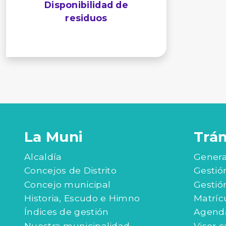
Disponibilidad de
residuos
La Muni
Trá
Alcaldía
Genera
Concejos de Distrito
Gestió
Concejo municipal
Gestió
Historia, Escudo e Himno
Matríc
Índices de gestión
Agenda
Nuestra municipalidad
Visor c