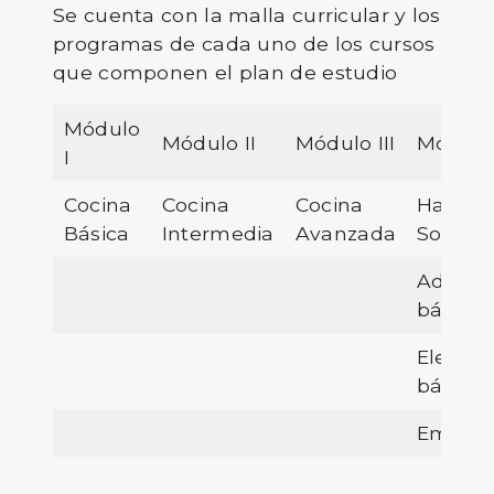
Se cuenta con la malla curricular y los
programas de cada uno de los cursos
que componen el plan de estudio
Módulo
Módulo II
Módulo III
Módulo
I
Cocina
Cocina
Cocina
Habilid
Básica
Intermedia
Avanzada
Socioe
Adminis
básica
Elemen
básicos
Empren