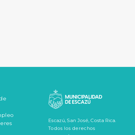
 de
mpleo
Escazú, San José, Costa Rica.
jeres
Todos los derechos