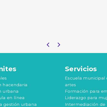
mites
Servicios
les
Escuela municipal
n hacendaria
artes
n urbana
Formación para e
ula en línea
Liderazgo para mu
 gestión urbana
Intermediación de