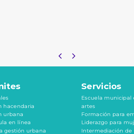
mites
Servicios
les
Escuela municipal
n hacendaria
artes
n urbana
Formación para e
ula en línea
Liderazgo para mu
 gestión urbana
Intermediación de