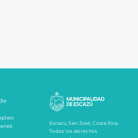
 de
mpleo
Escazú, San José, Costa Rica.
jeres
Todos los derechos