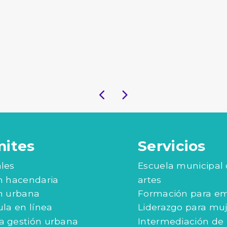
Consulta 
pro
mites
Servicios
les
Escuela municipal
n hacendaria
artes
n urbana
Formación para e
ula en línea
Liderazgo para mu