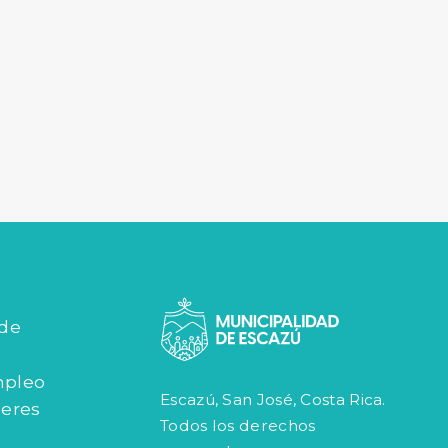
por áreas de
Valoración geológica
tección
 de
mpleo
Escazú, San José, Costa Rica.
jeres