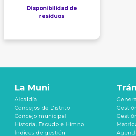
La Muni
Trá
Alcaldía
Genera
Concejos de Distrito
Gestió
Concejo municipal
Gestió
Historia, Escudo e Himno
Matríc