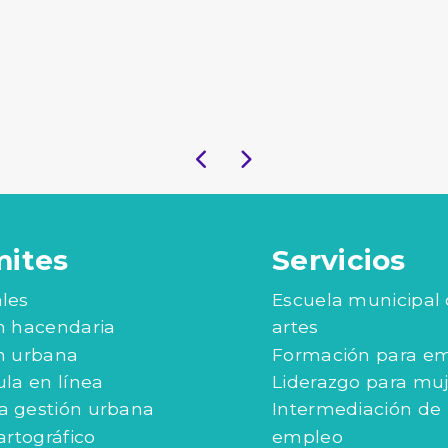
mites
Servicios
les
Escuela municipal
n hacendaria
artes
n urbana
Formación para e
ula en línea
Liderazgo para mu
 gestión urbana
Intermediación de
artográfico
empleo