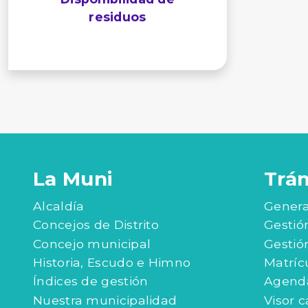
residuos
La Muni
Trá
Alcaldía
Genera
Concejos de Distrito
Gestió
Concejo municipal
Gestió
Historia, Escudo e Himno
Matríc
Índices de gestión
Agenda
Nuestra municipalidad
Visor c