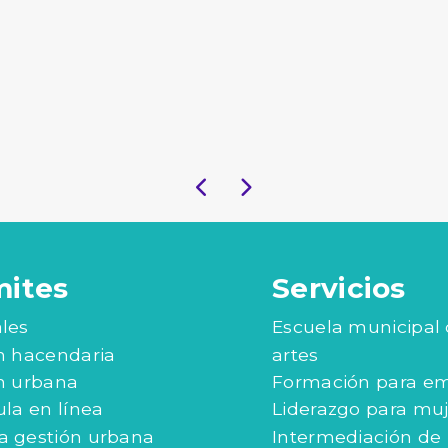
mites
Servicios
les
Escuela municipal
n hacendaria
artes
n urbana
Formación para e
ula en línea
Liderazgo para mu
 gestión urbana
Intermediación de