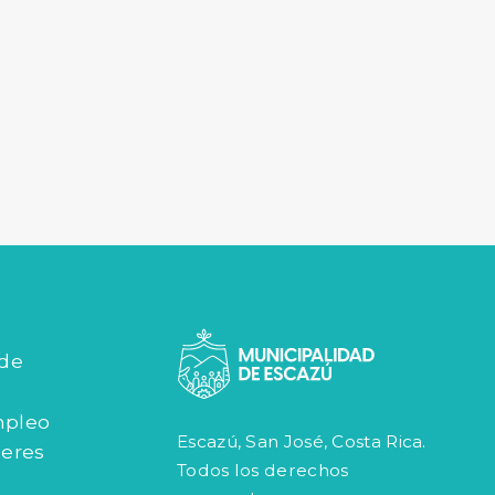
 de
mpleo
Escazú, San José, Costa Rica.
jeres
Todos los derechos