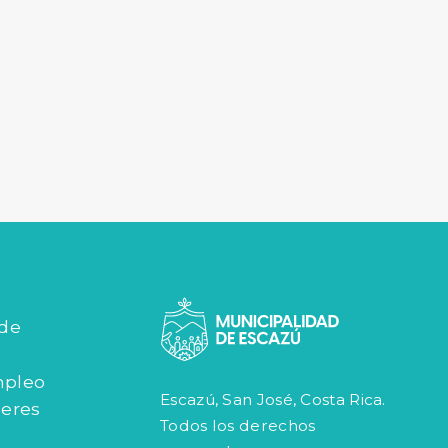
 de
mpleo
Escazú, San José, Costa Rica.
jeres
Todos los derechos