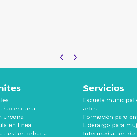
mites
Servicios
les
Escuela municipal
n hacendaria
artes
n urbana
Formación para e
ula en línea
Liderazgo para mu
 gestión urbana
Intermediación de