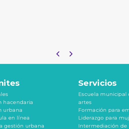
mites
Servicios
les
Escuela municipal
n hacendaria
artes
n urbana
Formación para e
ula en línea
Liderazgo para mu
 gestión urbana
Intermediación de