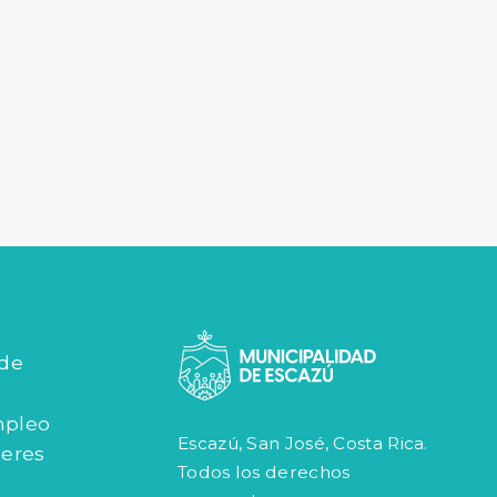
 de
mpleo
Escazú, San José, Costa Rica.
jeres
Todos los derechos