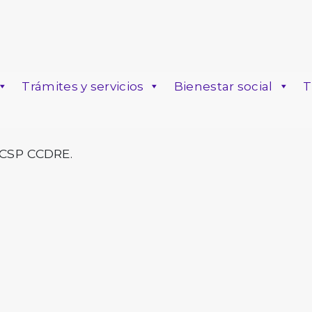
Trámites y servicios
Bienestar social
T
o
ICSP CCDRE.