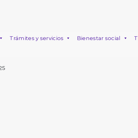
Trámites y servicios
Bienestar social
T
o
25