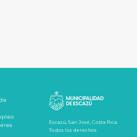
 de
mpleo
Escazú, San José, Costa Rica.
jeres
Todos los derechos