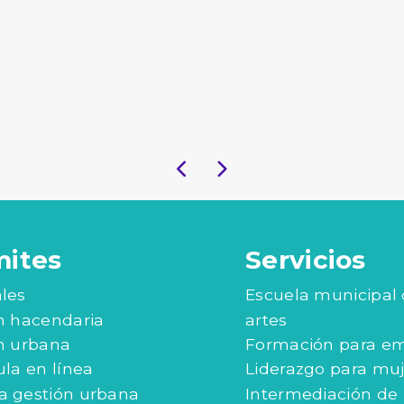
mites
Servicios
les
Escuela municipal
n hacendaria
artes
n urbana
Formación para e
ula en línea
Liderazgo para mu
 gestión urbana
Intermediación de