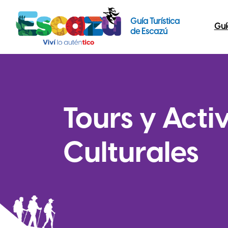
Guía Turística
Guí
de Escazú
Tours y Acti
Culturales