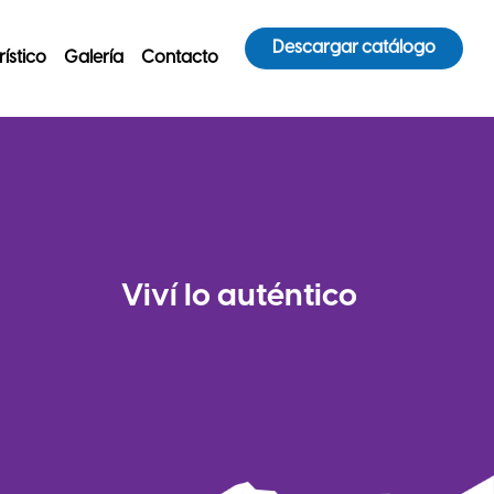
Descargar catálogo
ístico
Galería
Contacto
Viví
lo autén
tico