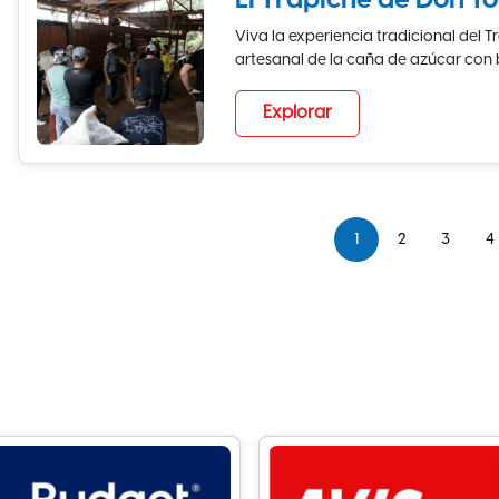
El Trapiche de Don To
Viva la experiencia tradicional del 
artesanal de la caña de azúcar con b
Explorar
1
2
3
4