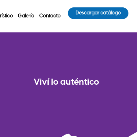
Descargar catálogo
ístico
Galería
Contacto
Viví
lo autén
tico