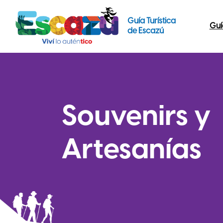
Guía Turística
Guí
de Escazú
Souvenirs y
Artesanías