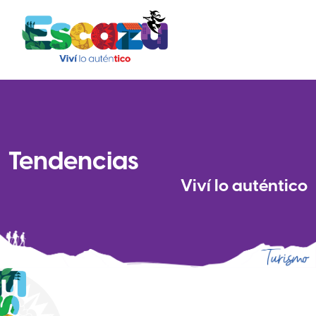
Tendencias
Viví
lo autén
tico