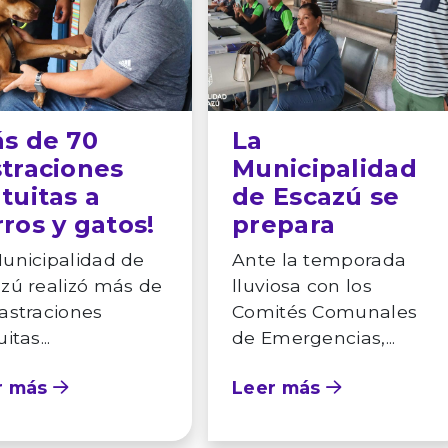
ás de 70
La
straciones
Municipalidad
tuitas a
de Escazú se
ros y gatos!
prepara
unicipalidad de
Ante la temporada
zú realizó más de
lluviosa con los
astraciones
Comités Comunales
itas...
de Emergencias,...
r más
Leer más