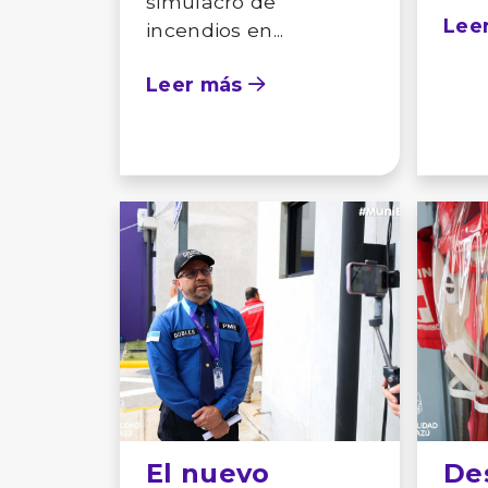
simulacro de
Lee
incendios en...
Leer más
El nuevo
Des