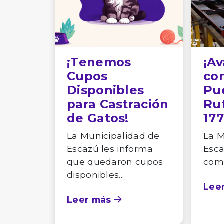
¡Tenemos
¡A
Cupos
co
Disponibles
Pu
para Castración
Ru
de Gatos!
177
La Municipalidad de
La M
Escazú les informa
Esca
que quedaron cupos
comu
disponibles...
Lee
Leer más