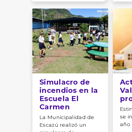
Simulacro de
Act
incendios en la
Va
Escuela El
pr
Carmen
Esti
se i
La Municipalidad de
año 
Escazú realizó un