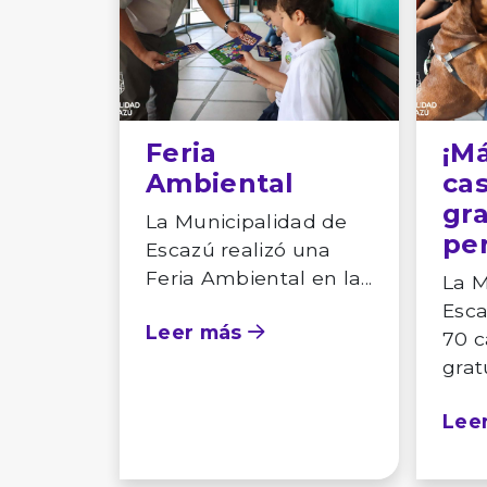
Feria
¡M
Ambiental
ca
gra
La Municipalidad de
per
Escazú realizó una
Feria Ambiental en la...
La M
Esca
Leer más
70 c
gratu
Lee