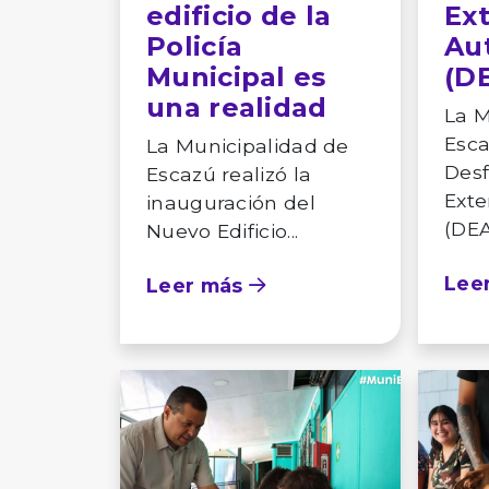
edificio de la
Ex
Policía
Au
Municipal es
(D
una realidad
La M
Esca
La Municipalidad de
Desf
Escazú realizó la
Exte
inauguración del
(DEA)
Nuevo Edificio...
Lee
Leer más