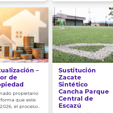
ualización –
Sustitución
lor de
Zacate
opiedad
Sintético
Cancha Parque
mado propietario:
Central de
nforma que este
Escazú
2026, el proceso...