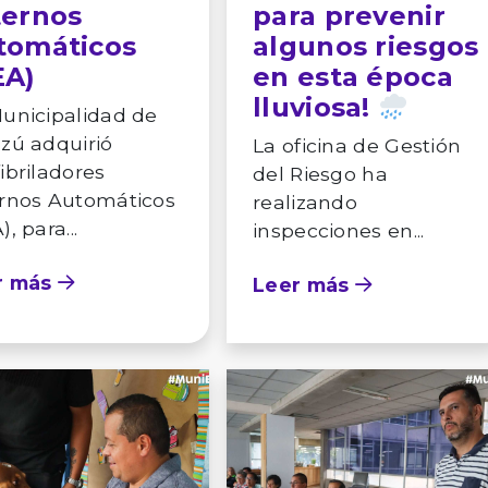
ternos
para prevenir
tomáticos
algunos riesgos
EA)
en esta época
lluviosa!
unicipalidad de
zú adquirió
La oficina de Gestión
ibriladores
del Riesgo ha
rnos Automáticos
realizando
, para...
inspecciones en...
r más
Leer más