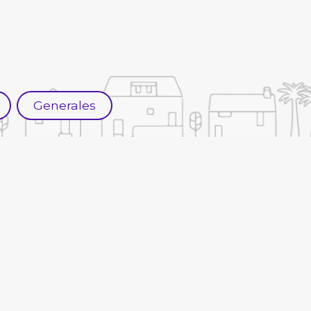
Generales
ración geológica
Anteproyect
constructiv