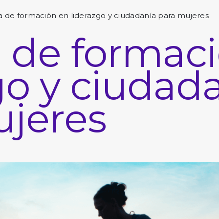
a de formación en liderazgo y ciudadanía para mujeres
 de formac
go y ciudad
ujeres