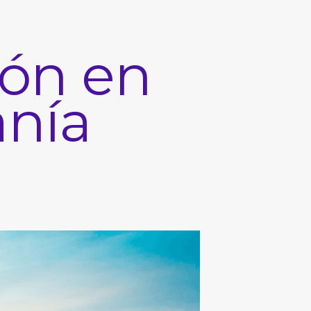
ión en
anía