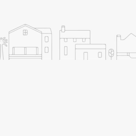
o
Permiso de
o
construcción obra
menor