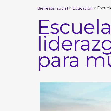
>
>
Escuel
Bienestar social
Educación
Escuela
lideraz
para m